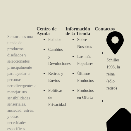
Centro de
Información
Contactos
Ayuda
de la Tienda
Sensoria es una
Pedidos
Sobre
tienda de
Nosotros
productos
Cambios
diseñados y
y
Los más
Schiller
seleccionados
Devoluciones
Populares
1998, la
principalmente
para ayudar a
Retiros y
Últimos
reina
personas
Envíos
Productos
(sólo
nerodivergentes a
retiro)
Políticas
Productos
manejar sus
de
en Oferta
sensibilidades
sensoriales,
Privacidad
ansiedad, estrés,
y otras
necesidades
específicas.