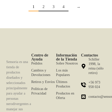
1
2
3
4
→
Centro de
Información
Contactos
Ayuda
de la Tienda
Schiller
Sensoria es una
Pedidos
Sobre Nosotros
1998, la
tienda de
reina (sólo
Cambios y
Los más
productos
retiro)
Devoluciones
Populares
diseñados y
Retiros y Envíos
Últimos
+56 973
seleccionados
Productos
958 024
principalmente
Políticas de
para ayudar a
Privacidad
Productos en
contacto@sensori
Oferta
personas
nerodivergentes a
manejar sus