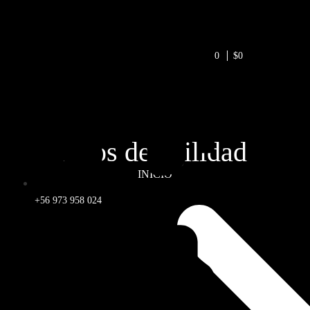
0
$0
Aros de agilidad
INICIO
+56 973 958 024