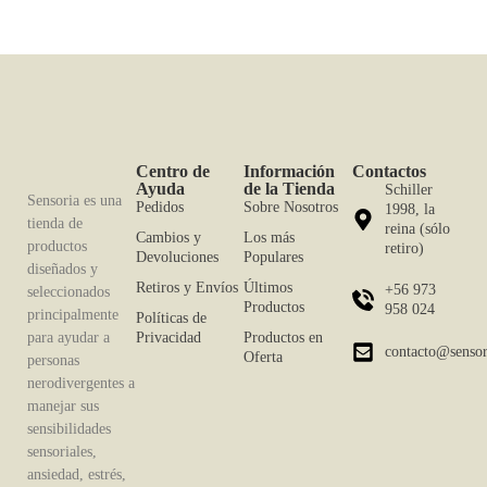
Centro de
Información
Contactos
Ayuda
de la Tienda
Schiller
Sensoria es una
Pedidos
Sobre Nosotros
1998, la
tienda de
reina (sólo
Cambios y
Los más
productos
retiro)
Devoluciones
Populares
diseñados y
Retiros y Envíos
Últimos
+56 973
seleccionados
Productos
958 024
principalmente
Políticas de
para ayudar a
Privacidad
Productos en
contacto@sensori
Oferta
personas
nerodivergentes a
manejar sus
sensibilidades
sensoriales,
ansiedad, estrés,