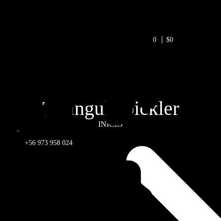
0
$0
Triangulo pickler
INICIO
+56 973 958 024