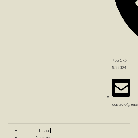
+56 973
958 024
contacto@senso
Inicio
Nosotros