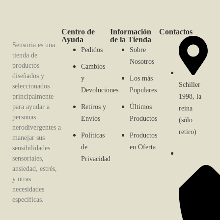
Centro de
Información
Contactos
Ayuda
de la Tienda
Sensoria es una
Pedidos
Sobre
tienda de
Nosotros
productos
Cambios
diseñados y
y
Los más
Schiller
seleccionados
Devoluciones
Populares
1998, la
principalmente
para ayudar a
Retiros y
Últimos
reina
personas
Envíos
Productos
(sólo
nerodivergentes a
retiro)
Políticas
Productos
manejar sus
de
en Oferta
sensibilidades
sensoriales,
Privacidad
ansiedad, estrés,
y otras
necesidades
específicas.