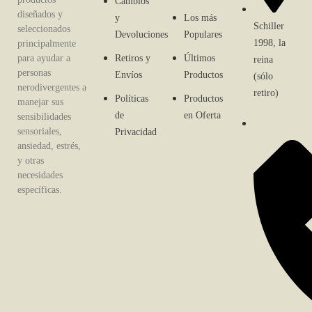
Cambios
diseñados y
y
Los más
Schiller
seleccionados
Devoluciones
Populares
1998, la
principalmente
para ayudar a
Retiros y
Últimos
reina
personas
Envíos
Productos
(sólo
nerodivergentes a
retiro)
Políticas
Productos
manejar sus
de
en Oferta
sensibilidades
sensoriales,
Privacidad
ansiedad, estrés,
y otras
necesidades
específicas.