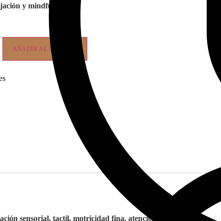
jación y mindfullness.
AÑADIR AL CARRITO
es
ción sensorial, tactil, motricidad fina, atención y