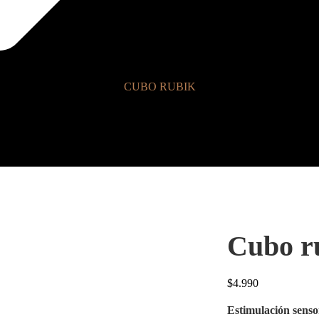
CUBO RUBIK
Cubo r
$
4.990
Estimulación sensori