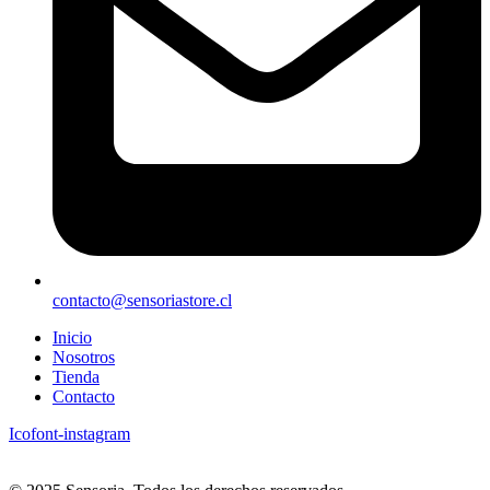
contacto@sensoriastore.cl
Inicio
Nosotros
Tienda
Contacto
Icofont-instagram