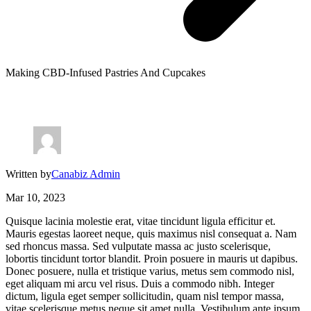
Making CBD-Infused Pastries And Cupcakes
Written by
Canabiz Admin
Mar 10, 2023
Quisque lacinia molestie erat, vitae tincidunt ligula efficitur et.
Mauris egestas laoreet neque, quis maximus nisl consequat a. Nam
sed rhoncus massa. Sed vulputate massa ac justo scelerisque,
lobortis tincidunt tortor blandit. Proin posuere in mauris ut dapibus.
Donec posuere, nulla et tristique varius, metus sem commodo nisl,
eget aliquam mi arcu vel risus. Duis a commodo nibh. Integer
dictum, ligula eget semper sollicitudin, quam nisl tempor massa,
vitae scelerisque metus neque sit amet nulla. Vestibulum ante ipsum