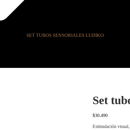
SET TUBOS SENSORIALES LUDIKO
Set tu
$
30.490
Estimulación visual,