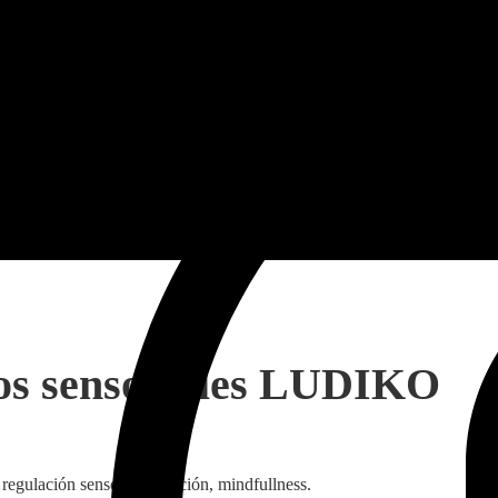
bos sensoriales LUDIKO
 regulación sensorial, atención, mindfullness.