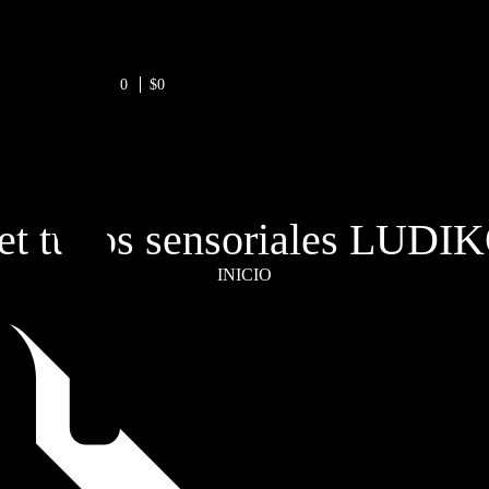
0
$0
et tubos sensoriales LUDI
INICIO