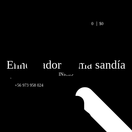
0
$0
Enhebrador forma sandía
INICIO
+56 973 958 024